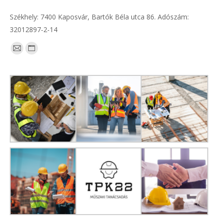
Székhely: 7400 Kaposvár, Bartók Béla utca 86. Adószám:
32012897-2-14
Find us on:
Mail
Website
page
page
opens
opens
in
in
new
new
window
window