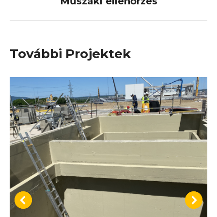
Műszaki ellenőrzés
project:
További Projektek