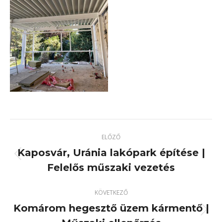
Project
ELŐZŐ
navigation
Kaposvár, Uránia lakópark építése |
Previous
Felelős műszaki vezetés
project:
KÖVETKEZŐ
Komárom hegesztő üzem kármentő |
Next